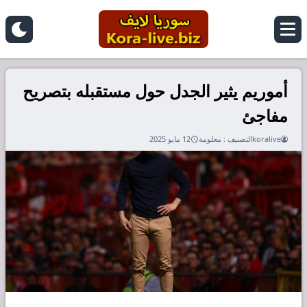
أموريم يثير الجدل حول مستقبله بتصريح
مفاجئ
koralive
التصنيف :
معلومة
12 مايو 2025