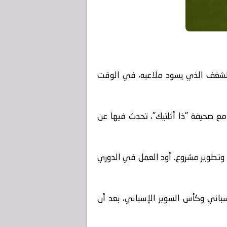
 الشغف الذي يسود ملاعبه، في الوقت
يق منذ رحيله عن برشلونة في مايو/آيار 2024، مقابلة طويلة مع صحيفة "ذا أثلتيك"، تحدث فيها عن
 وتطوير مشروع. أود العمل في الدوري
/آيار 2024، فاز تشافي بلقب الدوري الإسباني وكأس السوبر الإسباني، بعد أن