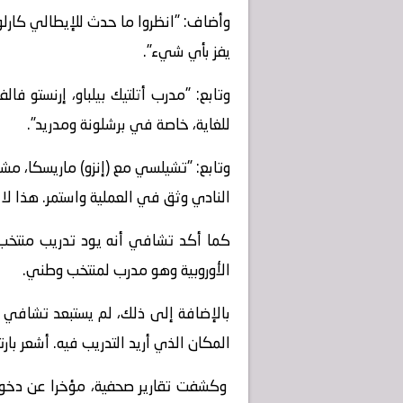
وأضاف: "انظروا ما حدث للإيطالي كارلو أ
يفز بأي شيء".
وتابع: "مدرب أتلتيك بيلباو، إرنستو ف
للغاية، خاصة في برشلونة ومدريد".
وتابع: "تشيلسي مع (إنزو) ماريسكا، مش
النادي وثق في العملية واستمر. هذا لا 
كما أكد تشافي أنه يود تدريب منتخب 
الأوروبية وهو مدرب لمنتخب وطني.
بالإضافة إلى ذلك، لم يستبعد تشافي 
المكان الذي أريد التدريب فيه. أشعر با
وكشفت تقارير صحفية، مؤخرا عن دخول 