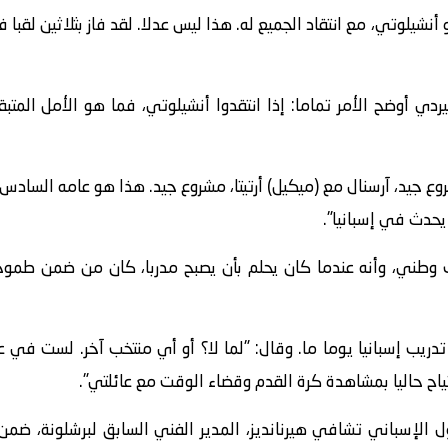
نشيلوتي، مع انتقاد الجميع له. هذا ليس عدلا. لقد فاز بثلاثين لقبا
الفيردي أوضح الأمر تماما: إذا انتقدوا أنشيلوتي، فما هو الأمل ال
روع جيد، آرسنال مع (ميكيل) أرتيتا، مشروع جيد. هذا هو عامه الس
يحدث في إسبانيا".
وطني، وأنه عندما كان يحلم بأن يصبح مدربا، كان من ضمن طموحا
تدريب إسبانيا يوما ما. وقال: "لما لا؟ أو أي منتخب آخر. لست ف
رتياح حاليا بمشاهدة كرة القدم وقضاء الوقت مع عائلتي".
الإسباني تشافي هيرنانديز، المدير الفني السابق لبرشلونة، ضمن 