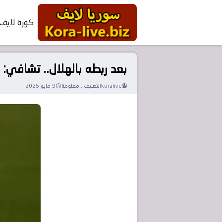
كورة لايف
بعد ربطه بالهلال.. تشافي: أ
koralive
التصنيف :
معلومة
9 مايو 2025