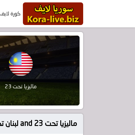
كورة لايف
ماليزيا تحت 23
ماليزيا تحت 23 and لبنان تحت 23 on 2025-09-03 in آسيا, كأس آسيا تحت 23 سنة – تصفيات