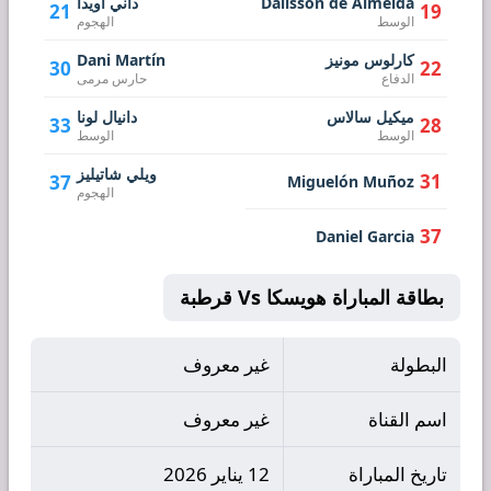
Dalisson de Almeida
داني اويدا
21
19
الوسط
الهجوم
كارلوس مونيز
Dani Martín
30
22
الدفاع
حارس مرمى
ميكيل سالاس
دانيال لونا
33
28
الوسط
الوسط
ويلي شاتيليز
31
37
Miguelón Muñoz
الهجوم
37
Daniel Garcia
بطاقة المباراة هويسكا Vs قرطبة
البطولة
غير معروف
اسم القناة
غير معروف
تاريخ المباراة
12 يناير 2026