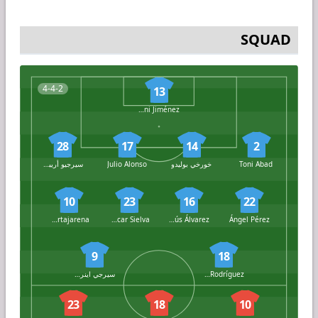
SQUAD
4-4-2
13
Dani Jiménez
28
17
14
2
Toni Abad
خورخي بوليدو
Julio Alonso
سيرجيو أريباس
10
23
16
22
Iker Kortajarena
Óscar Sielva
Jesús Álvarez
Ángel Pérez
9
18
Enol Rodríguez
سيرجي اينريش
23
18
10