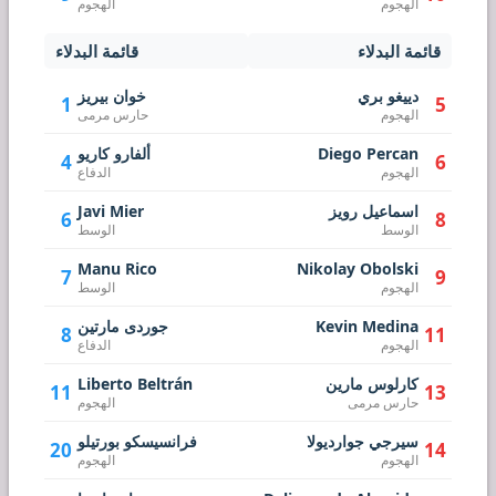
الهجوم
الهجوم
قائمة البدلاء
قائمة البدلاء
دييغو بري
خوان بيريز
1
5
الهجوم
حارس مرمى
Diego Percan
ألفارو كاريو
4
6
الهجوم
الدفاع
اسماعيل رويز
Javi Mier
6
8
الوسط
الوسط
Manu Rico
Nikolay Obolski
7
9
الهجوم
الوسط
Kevin Medina
جوردى مارتين
8
11
الهجوم
الدفاع
كارلوس مارين
Liberto Beltrán
11
13
حارس مرمى
الهجوم
سيرجي جوارديولا
فرانسيسكو بورتيلو
20
14
الهجوم
الهجوم