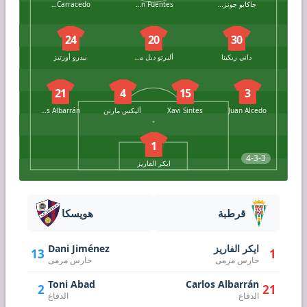
جاكابو جونزاليس
Adrián Fuentes
Cristian Carracedo
24
20
30
داني ريكينا
ألبرتو ديل مورال
بيدرو أورتيز
21
4
15
3
Juan Alcedo
Xavi Sintes
أليكس مارتن
Carlos Albarrán
1
4-3-3
ايكر الفاريز
قرطبة
هويسكا
ايكر الفاريز
Dani Jiménez
13
1
حارس مرمى
حارس مرمى
Toni Abad
Carlos Albarrán
2
21
الدفاع
الدفاع