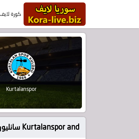
كورة لايف
Kurtalanspor
Kurtalanspor and سانليورفا سبور on 2025-09-03 in تركيا, كأس تركيا – تصفيات